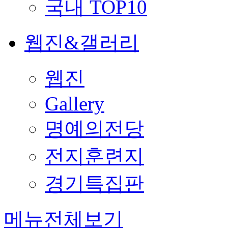
국내 TOP10
웹진&갤러리
웹진
Gallery
명예의전당
전지훈련지
경기특집판
메뉴전체보기