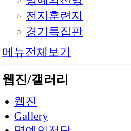
전지훈련지
경기특집판
메뉴전체보기
웹진/갤러리
웹진
Gallery
명예의전당