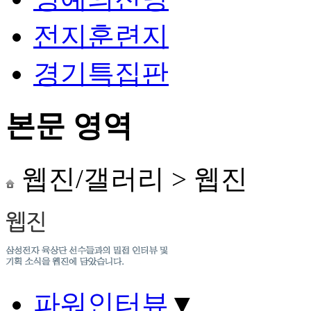
전지훈련지
경기특집판
본문 영역
웹진/갤러리
>
웹진
파워인터뷰
▼