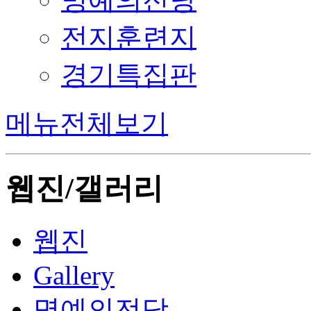
전지훈련지
경기특집판
메뉴전체보기
웹진/갤러리
웹진
Gallery
명예의전당