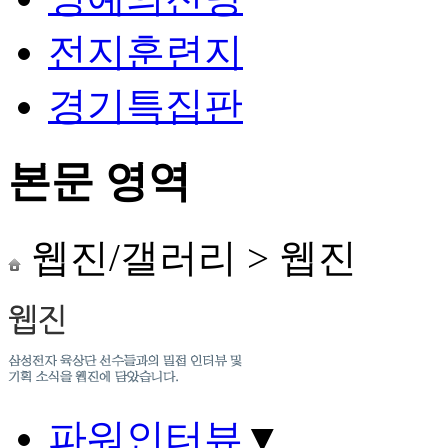
전지훈련지
경기특집판
본문 영역
웹진/갤러리
>
웹진
파워인터뷰
▼