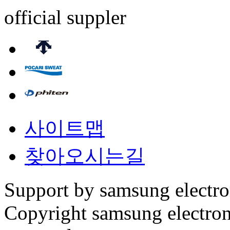
official suppler
사이트맵
찾아오시는길
Support by samsung electr
Copyright samsung electronic