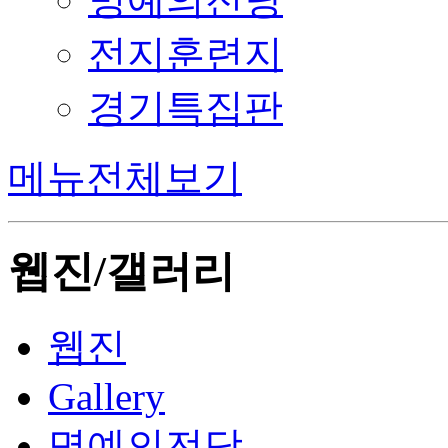
전지훈련지
경기특집판
메뉴전체보기
웹진/갤러리
웹진
Gallery
명예의전당