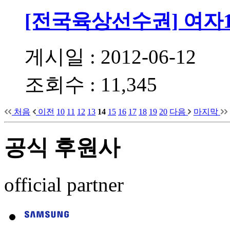
[전국육상선수권] 여자10
게시일 : 2012-06-12
조회수 : 11,345
처음
이전
10
11
12
13
14
15
16
17
18
19
20
다음
마지막
공식 후원사
official partner