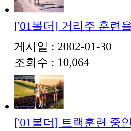
['01볼더] 거리주 훈련
게시일 : 2002-01-30
조회수 : 10,064
['01볼더] 트랙훈련 중