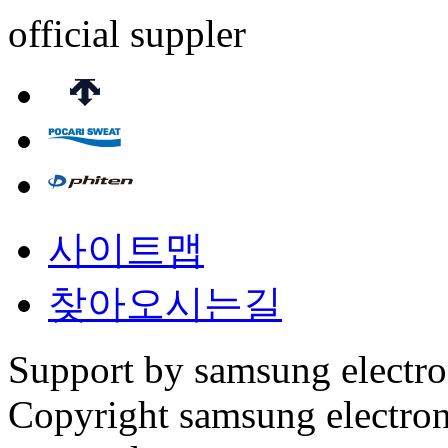
official suppler
사이트맵
찾아오시는길
Support by samsung electr
Copyright samsung electronic