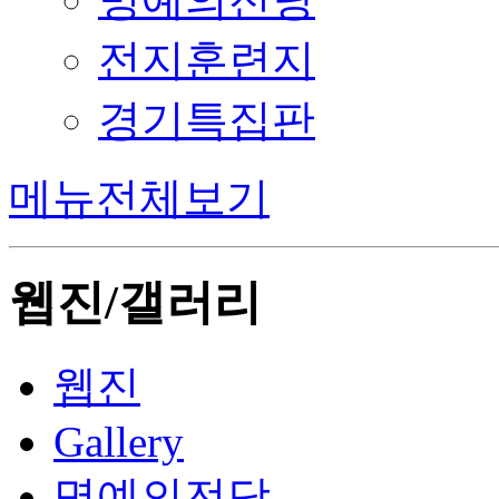
전지훈련지
경기특집판
메뉴전체보기
웹진/갤러리
웹진
Gallery
명예의전당