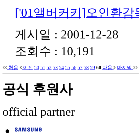
['01앨버커키]오인환
게시일 : 2001-12-28
조회수 : 10,191
처음
이전
50
51
52
53
54
55
56
57
58
59
60
다음
마지막
공식 후원사
official partner