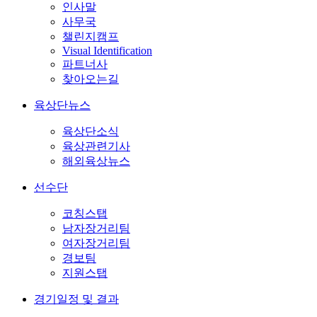
인사말
사무국
챌린지캠프
Visual Identification
파트너사
찾아오는길
육상단뉴스
육상단소식
육상관련기사
해외육상뉴스
선수단
코칭스탭
남자장거리팀
여자장거리팀
경보팀
지원스탭
경기일정 및 결과