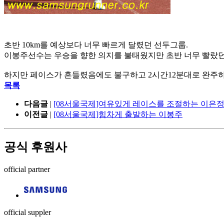
초반 10km를 예상보다 너무 빠르게 달렸던 선두그룹.
이봉주선수는 우승을 향한 의지를 불태웠지만 초반 너무 빨랐
하지만 페이스가 흔들렸음에도 불구하고 2시간12분대로 완주하
목록
다음글
|
[08서울국제]여유있게 레이스를 조절하는 이은
이전글
|
[08서울국제]힘차게 출발하는 이봉주
공식 후원사
official partner
official suppler