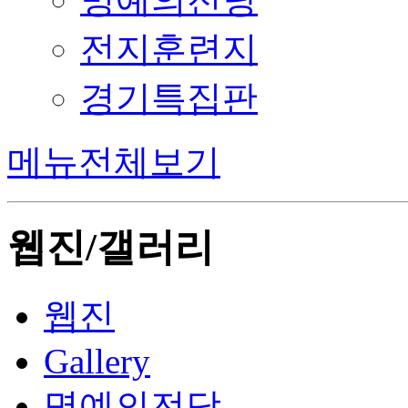
전지훈련지
경기특집판
메뉴전체보기
웹진/갤러리
웹진
Gallery
명예의전당