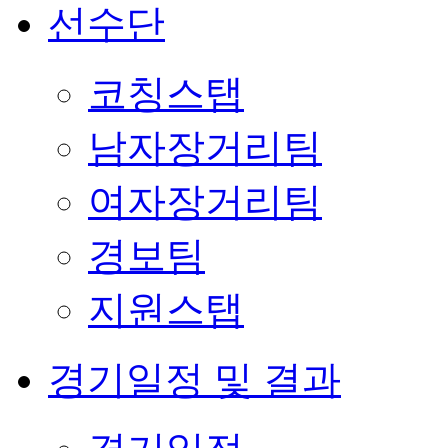
선수단
코칭스탭
남자장거리팀
여자장거리팀
경보팀
지원스탭
경기일정 및 결과