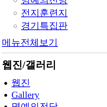
전지훈련지
경기특집판
메뉴전체보기
웹진/갤러리
웹진
Gallery
명예의전당