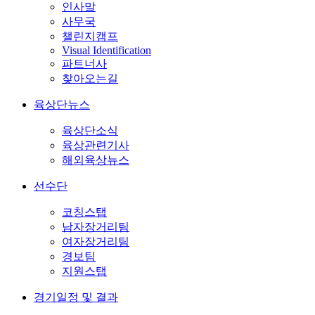
인사말
사무국
챌린지캠프
Visual Identification
파트너사
찾아오는길
육상단뉴스
육상단소식
육상관련기사
해외육상뉴스
선수단
코칭스탭
남자장거리팀
여자장거리팀
경보팀
지원스탭
경기일정 및 결과