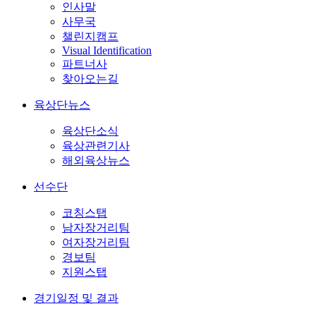
인사말
사무국
챌린지캠프
Visual Identification
파트너사
찾아오는길
육상단뉴스
육상단소식
육상관련기사
해외육상뉴스
선수단
코칭스탭
남자장거리팀
여자장거리팀
경보팀
지원스탭
경기일정 및 결과