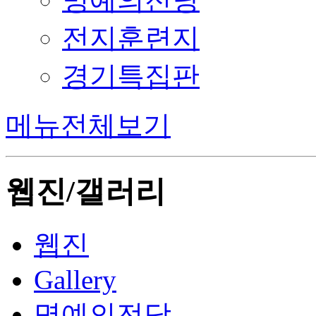
전지훈련지
경기특집판
메뉴전체보기
웹진/갤러리
웹진
Gallery
명예의전당