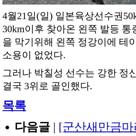
4월21일(일)
일본육상선수권50
30km이후 찾아온 왼쪽 발등 통
을 막기위해 왼쪽 정강이에 테
소용이 없었다.
그러나 박칠성 선수는 강한 정
결국 3위로 골인했다.
목록
다음글
|
[군산새만금마