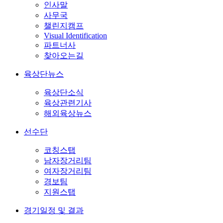
인사말
사무국
챌린지캠프
Visual Identification
파트너사
찾아오는길
육상단뉴스
육상단소식
육상관련기사
해외육상뉴스
선수단
코칭스탭
남자장거리팀
여자장거리팀
경보팀
지원스탭
경기일정 및 결과