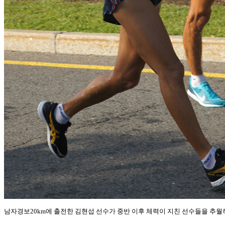
남자경보20km에 출전한 김현섭 선수가 중반 이후 체력이 지친 선수들을 추월