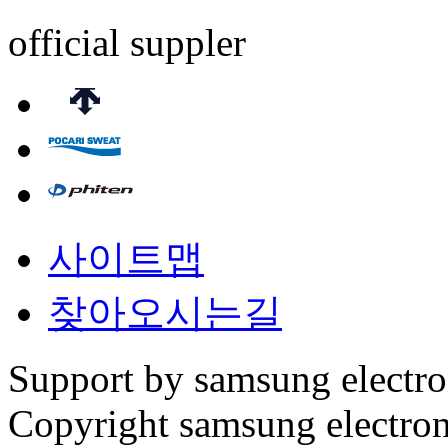
official suppler
사이트맵
찾아오시는길
Support by samsung electr
Copyright samsung electronic