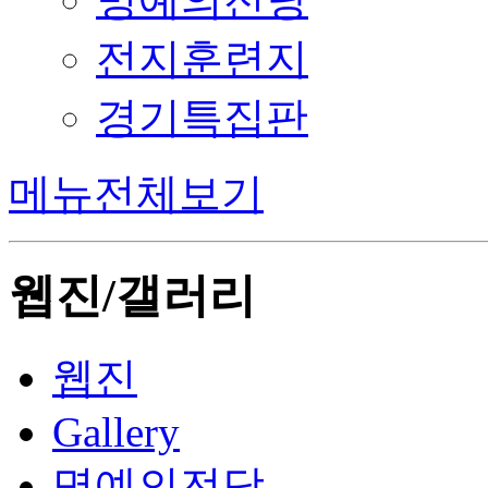
전지훈련지
경기특집판
메뉴전체보기
웹진/갤러리
웹진
Gallery
명예의전당