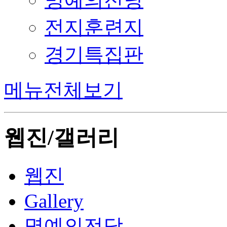
전지훈련지
경기특집판
메뉴전체보기
웹진/갤러리
웹진
Gallery
명예의전당