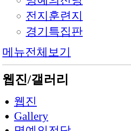
전지훈련지
경기특집판
메뉴전체보기
웹진/갤러리
웹진
Gallery
명예의전당