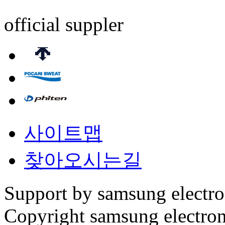
official suppler
사이트맵
찾아오시는길
Support by samsung electr
Copyright samsung electronic