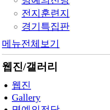
전지훈련지
경기특집판
메뉴전체보기
웹진/갤러리
웹진
Gallery
명예의전당