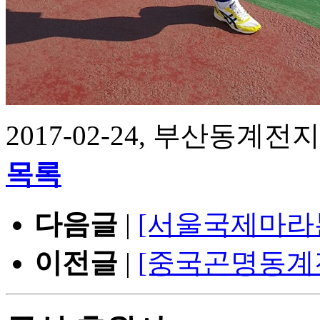
2017-02-24, 부산동계
목록
다음글
|
[서울국제마라
이전글
|
[중국곤명동계