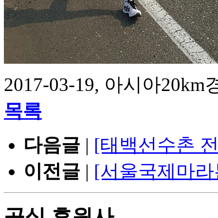
2017-03-19, 아시아20k
목록
다음글
|
[태백선수촌 
이전글
|
[서울국제마라
공식 후원사