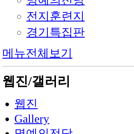
전지훈련지
경기특집판
메뉴전체보기
웹진/갤러리
웹진
Gallery
명예의전당