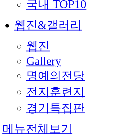
국내 TOP10
웹진&갤러리
웹진
Gallery
명예의전당
전지훈련지
경기특집판
메뉴전체보기