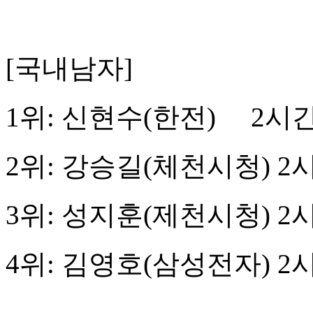
[
국내남자
]
1
위
:
신현수
(
한전
)
2
시
2
위
:
강승길
(
체천시청
) 2
3
위
:
성지훈
(
제천시청
) 2
4
위
:
김영호
(
삼성전자
) 2