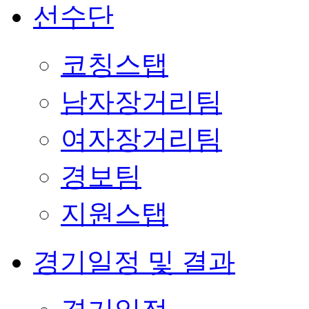
선수단
코칭스탭
남자장거리팀
여자장거리팀
경보팀
지원스탭
경기일정 및 결과