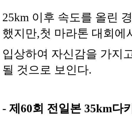
25km
이후 속도를 올린 
했지만
,
첫 마라톤 대회에
입상하여 자신감을 가지고
될 것으로 보인다
.
-
제
60
회 전일본
35km
다