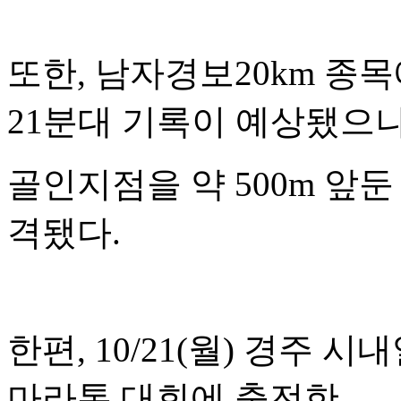
또한
,
남자경보
20km
종목
21
분대 기록이 예상됐으
골인지점을 약
500m
앞둔
격됐다
.
한편
, 10/21(
월
)
경주 시내
마라톤 대회에 출전한