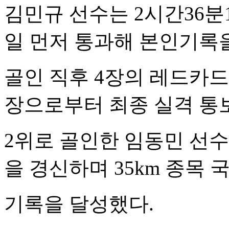
김민규 선수는
2
시간
36
분
일 먼저 통과해 본인기록
골인 직후
4
장의 레드카드
장으로부터 최종 실격
통
2
위로 골인한 임동민 선수
을 경신하며
35km
종목
기록을 달성했다
.