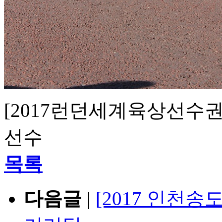
[2017런던세계육상선수권
선수
목록
다음글
|
[2017 인천