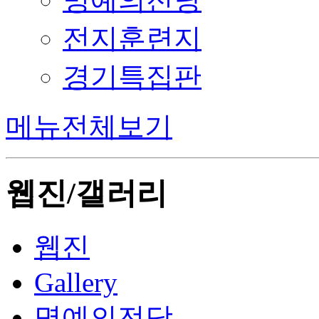
전지훈련지
경기특집판
메뉴전체보기
웹진/갤러리
웹진
Gallery
명예의전당