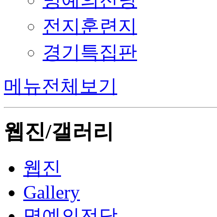
전지훈련지
경기특집판
메뉴전체보기
웹진/갤러리
웹진
Gallery
명예의전당