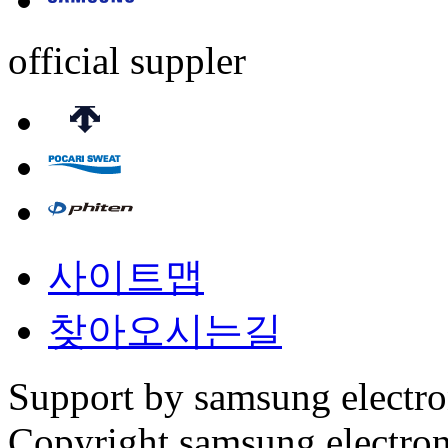
official suppler
사이트맵
찾아오시는길
Support by samsung electr
Copyright samsung electronic