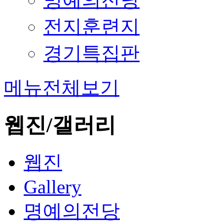
전지훈련지
경기특집판
메뉴전체보기
웹진/갤러리
웹진
Gallery
명예의전당