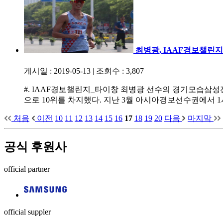
최병광, IAAF경보챌린지대
게시일 : 2019-05-13
|
조회수 : 3,807
#. IAAF경보챌린지_타이창 최병광 선수의 경기모습삼성전
으로 10위를 차지했다. 지난 3월 아시아경보선수권에서 1
처음
이전
10
11
12
13
14
15
16
17
18
19
20
다음
마지막
공식 후원사
official partner
official suppler