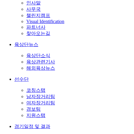
인사말
사무국
챌린지캠프
Visual Identification
파트너사
찾아오는길
육상단뉴스
육상단소식
육상관련기사
해외육상뉴스
선수단
코칭스탭
남자장거리팀
여자장거리팀
경보팀
지원스탭
경기일정 및 결과