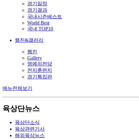
경기일정
경기결과
국내시즌베스트
World Best
국내 TOP10
웹진&갤러리
웹진
Gallery
명예의전당
전지훈련지
경기특집판
메뉴전체보기
육상단뉴스
육상단소식
육상관련기사
해외육상뉴스