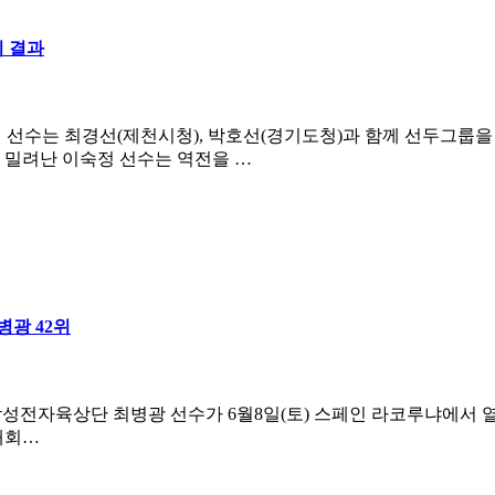
 결과
6위 이숙정 선수는 최경선(제천시청), 박호선(경기도청)과 함께 선두그
 밀려난 이숙정 선수는 역전을 …
병광 42위
성전자육상단 최병광 선수가 6월8일(토) 스페인 라코루냐에서 열린
대회…