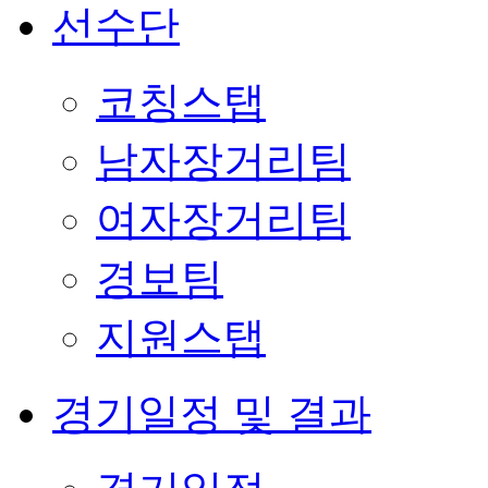
선수단
코칭스탭
남자장거리팀
여자장거리팀
경보팀
지원스탭
경기일정 및 결과