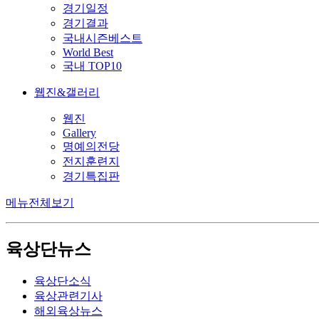
경기일정
경기결과
국내시즌베스트
World Best
국내 TOP10
웹진&갤러리
웹진
Gallery
명예의전당
전지훈련지
경기특집판
메뉴전체보기
육상단뉴스
육상단소식
육상관련기사
해외육상뉴스