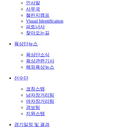
인사말
사무국
챌린지캠프
Visual Identification
파트너사
찾아오는길
육상단뉴스
육상단소식
육상관련기사
해외육상뉴스
선수단
코칭스탭
남자장거리팀
여자장거리팀
경보팀
지원스탭
경기일정 및 결과