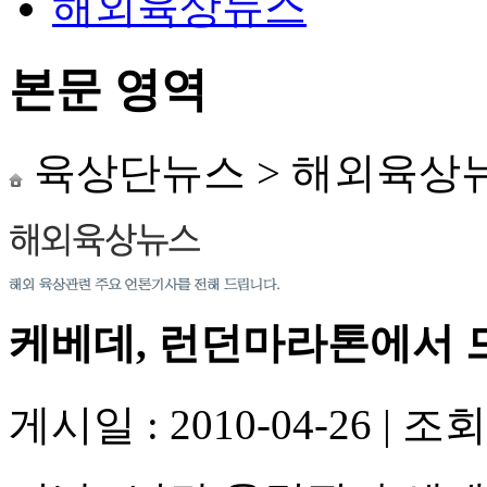
해외육상뉴스
본문 영역
육상단뉴스
>
해외육상
케베데, 런던마라톤에서 
게시일 : 2010-04-26
|
조회수