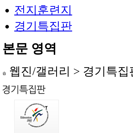
전지훈련지
경기특집판
본문 영역
웹진/갤러리
>
경기특집