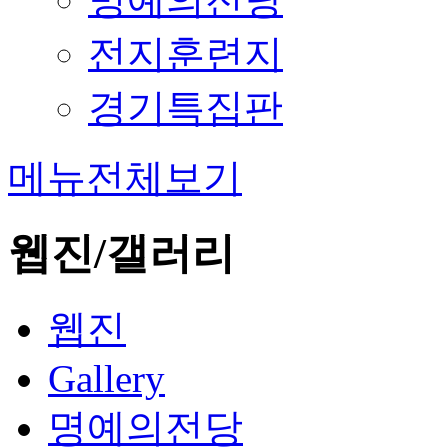
전지훈련지
경기특집판
메뉴전체보기
웹진/갤러리
웹진
Gallery
명예의전당