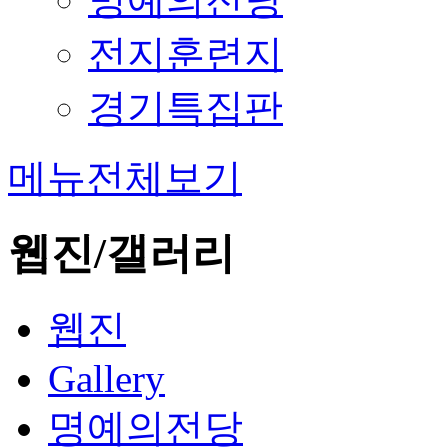
전지훈련지
경기특집판
메뉴전체보기
웹진/갤러리
웹진
Gallery
명예의전당