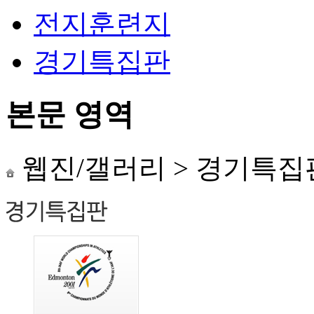
전지훈련지
경기특집판
본문 영역
웹진/갤러리
>
경기특집