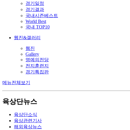
경기일정
경기결과
국내시즌베스트
World Best
국내 TOP10
웹진&갤러리
웹진
Gallery
명예의전당
전지훈련지
경기특집판
메뉴전체보기
육상단뉴스
육상단소식
육상관련기사
해외육상뉴스