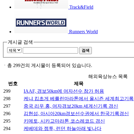
Track&Field
Runners World
게시글 검색
검색
ㆍ
총 299건의 게시물이 등록되어 있습니다.
해외육상뉴스 목록
번호
제목
299
IAAF, 경보50km에 여자선수 참가 허용
298
케냐 킵초게 베를린마라톤에서 올시즌 세계최고기록
297
중국 리우 홍, 여자경보20km 세계신기록 경신
296
김현섭, 아시아20km경보선수권에서 한국기록경신
295
키메토, 시카고마라톤 코스레코드 경신
294
케베데와 젭투, 런던 하늘아래 빛나다