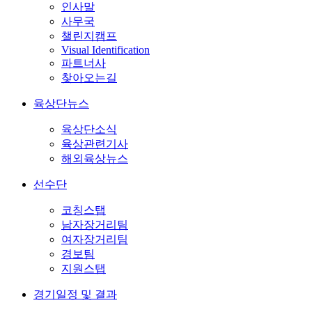
인사말
사무국
챌린지캠프
Visual Identification
파트너사
찾아오는길
육상단뉴스
육상단소식
육상관련기사
해외육상뉴스
선수단
코칭스탭
남자장거리팀
여자장거리팀
경보팀
지원스탭
경기일정 및 결과