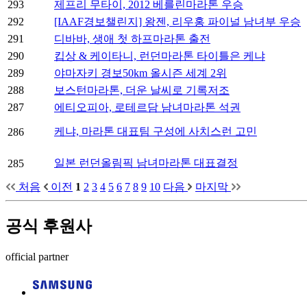
293
제프리 무타이, 2012 베를린마라톤 우승
292
[IAAF경보챌린지] 왕젠, 리우홍 파이널 남녀부 우승
291
디바바, 생애 첫 하프마라톤 출전
290
킵상 & 케이타니, 런던마라톤 타이틀은 케냐
289
야마자키 경보50km 올시즌 세계 2위
288
보스턴마라톤, 더운 날씨로 기록저조
287
에티오피아, 로테르담 남녀마라톤 석권
케냐, 마라톤 대표팀 구성에 사치스런 고민
286
일본 런던올림픽 남녀마라톤 대표결정
285
처음
이전
1
2
3
4
5
6
7
8
9
10
다음
마지막
공식 후원사
official partner